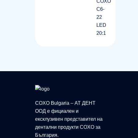
COXO Bulgaria – АТ ДЕНТ
ООД е фициален и
ексклузивен представител на
дентални продукти COXO за
България.