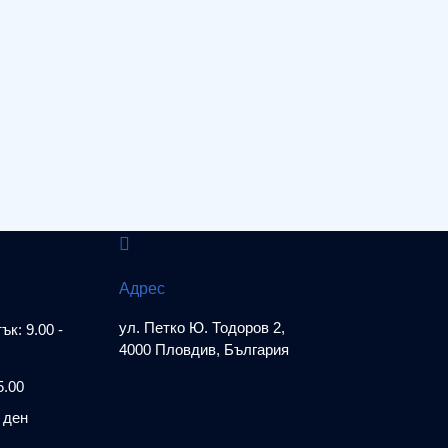
Адрес
ул. Петко Ю. Тодоров 2,
к: 9.00 -
4000 Пловдив, България
5.00
 ден