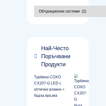
Най-Често
Поръчвани
Продукти
Турбина COXO
CX207-G LED с
оптично влакно +
бърза връзка