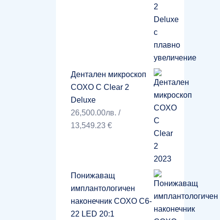
Дентален микроскоп
COXO C Clear 2
Deluxe
26,500.00
лв.
/
13,549.23 €
Понижаващ
имплантологичен
наконечник COXO C6-
22 LED 20:1