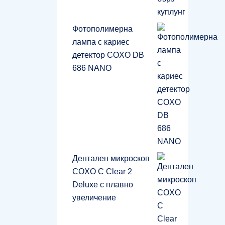
Фотополимерна
лампа с кариес
детектор COXO DB
686 NANO
Дентален микроскоп
COXO C Clear 2
Deluxe с плавно
увеличение