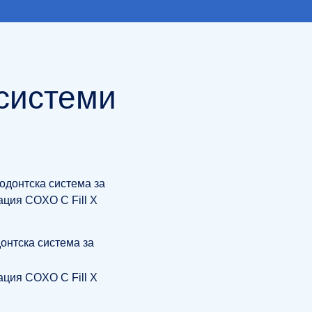
системи
онтска система за
ация COXO C Fill X