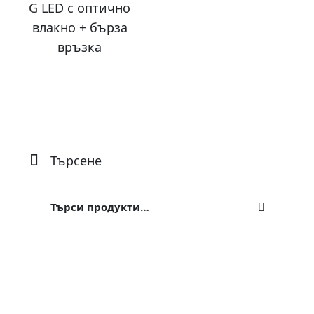
G LED с оптично
влакно + бърза
връзка
Търсене
Търсене
за: