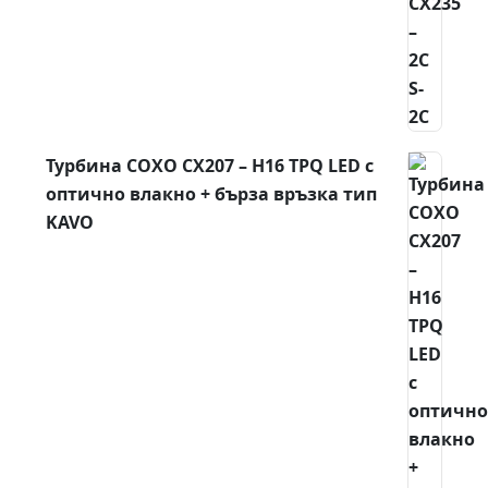
Турбина COXO CX207 – H16 TPQ LED с
оптично влакно + бърза връзка тип
KAVO