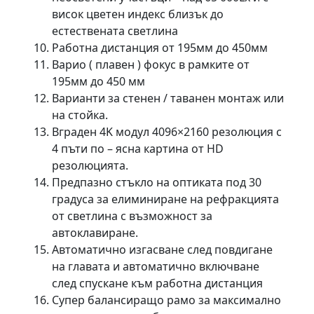
висок цветен индекс близък до
естествената светлина
Работна дистанция от 195мм до 450мм
Варио ( плавен ) фокус в рамките от
195мм до 450 мм
Варианти за стенен / таванен монтаж или
на стойка.
Вграден 4K модул 4096×2160 резолюция с
4 пъти по – ясна картина от HD
резолюцията.
Предпазно стъкло на оптиката под 30
градуса за елиминиране на рефракцията
от светлина с възможност за
автоклавиране.
Автоматично изгасване след повдигане
на главата и автоматично включване
след спускане към работна дистанция
Супер балансиращо рамо за максимално