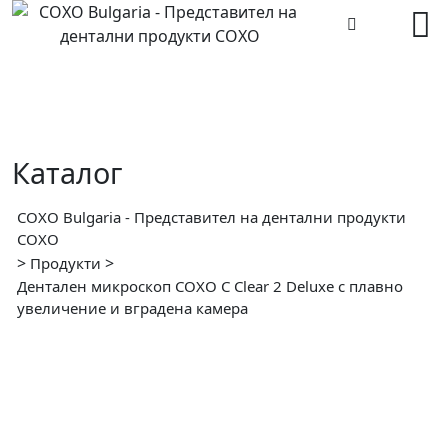
Skip
to
content
Каталог
COXO Bulgaria - Представител на дентални продукти
COXO
>
>
Продукти
Дентален микроскоп COXO C Clear 2 Deluxe с плавно
увеличение и вградена камера