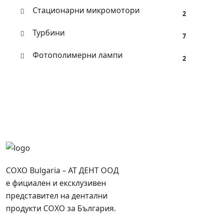
Стационарни микромотори
2
Турбини
7
Фотополимерни лампи
2
COXO Bulgaria – АТ ДЕНТ ООД
е фициален и ексклузивен
представител на дентални
продукти COXO за България.