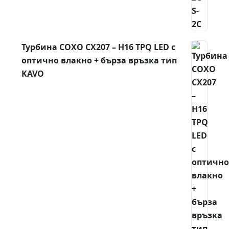
Турбина COXO CX207 – H16 TPQ LED с
оптично влакно + бърза връзка тип
KAVO