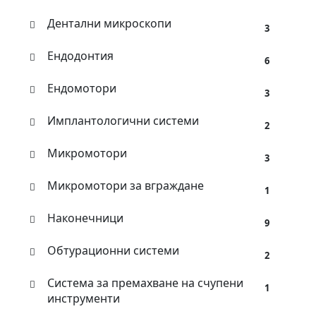
Дентални микроскопи
3
Ендодонтия
6
Ендомотори
3
Имплантологични системи
2
Микромотори
3
Микромотори за вграждане
1
Наконечници
9
Обтурационни системи
2
Система за премахване на счупени
1
инструменти