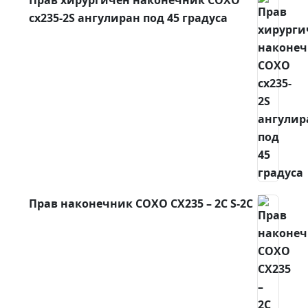
Прав хирургичен наконечник COXO
cx235-2S ангулиран под 45 градуса
Прав наконечник COXO CX235 – 2C S-2C