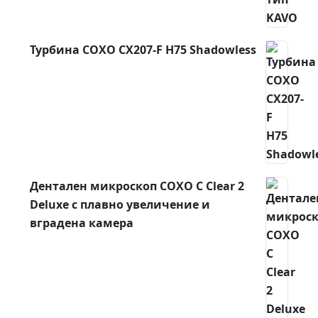
Турбина COXO CX207-F H75 Shadowless
Дентален микроскоп COXO C Clear 2
Deluxe с плавно увеличение и
вградена камера