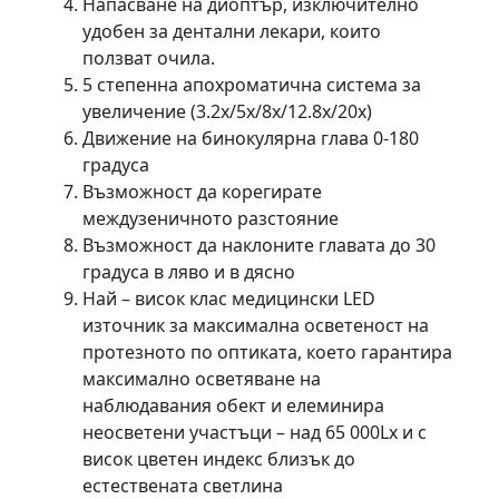
Напасване на диоптър, изключително
удобен за дентални лекари, които
ползват очила.
5 степенна апохроматична система за
увеличение (3.2х/5х/8х/12.8х/20х)
Движение на бинокулярна глава 0-180
градуса
Възможност да корегирате
междузеничното разстояние
Възможност да наклоните главата до 30
градуса в ляво и в дясно
Най – висок клас медицински LED
източник за максимална осветеност на
протезното по оптиката, което гарантира
максимално осветяване на
наблюдавания обект и елеминира
неосветени участъци – над 65 000Lx и с
висок цветен индекс близък до
естествената светлина