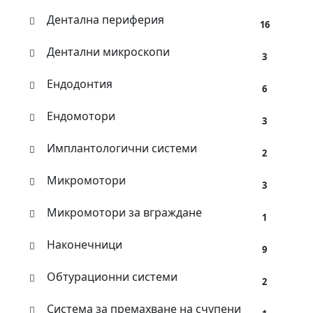
Дентална периферия
16
Дентални микроскопи
3
Ендодонтия
6
Ендомотори
3
Имплантологични системи
2
Микромотори
3
Микромотори за вграждане
1
Наконечници
9
Обтурационни системи
2
Система за премахване на счупени