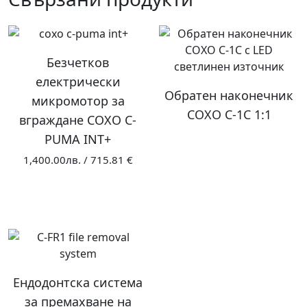
Безчетков
електрически
Обратен наконечник
микромотор за
COXO C-1C 1:1
вграждане COXO C-
PUMA INT+
1,400.00
лв.
/
715.81 €
Ендодонтска система
за премахване на