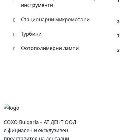
1
инструменти
Стационарни микромотори
2
Турбини
7
Фотополимерни лампи
2
COXO Bulgaria – АТ ДЕНТ ООД
е фициален и ексклузивен
представител на дентални