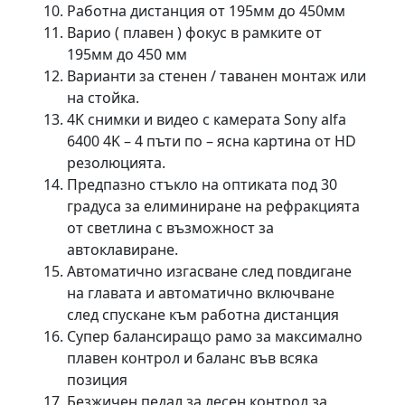
Работна дистанция от 195мм до 450мм
Варио ( плавен ) фокус в рамките от
195мм до 450 мм
Варианти за стенен / таванен монтаж или
на стойка.
4K снимки и видео с камерата Sony alfa
6400 4K – 4 пъти по – ясна картина от HD
резолюцията.
Предпазно стъкло на оптиката под 30
градуса за елиминиране на рефракцията
от светлина с възможност за
автоклавиране.
Автоматично изгасване след повдигане
на главата и автоматично включване
след спускане към работна дистанция
Супер балансиращо рамо за максимално
плавен контрол и баланс във всяка
позиция
Безжичен педал за лесен контрол за