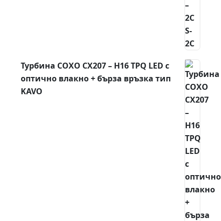
Турбина COXO CX207 – H16 TPQ LED с
оптично влакно + бърза връзка тип
KAVO