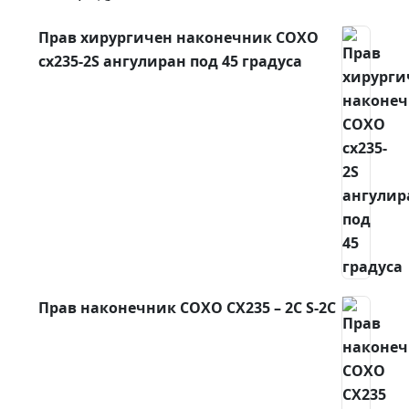
Прав хирургичен наконечник COXO
cx235-2S ангулиран под 45 градуса
Прав наконечник COXO CX235 – 2C S-2C