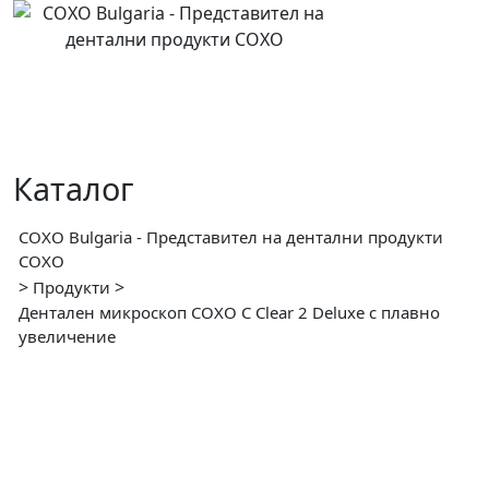
Skip
to
content
Каталог
COXO Bulgaria - Представител на дентални продукти
COXO
>
>
Продукти
Дентален микроскоп COXO C Clear 2 Deluxe с плавно
увеличение