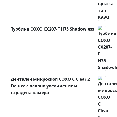
Турбина COXO CX207-F H75 Shadowless
Дентален микроскоп COXO C Clear 2
Deluxe с плавно увеличение и
вградена камера