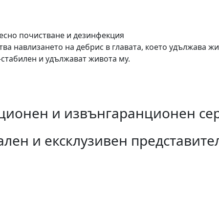
есно почистване и дезинфекция
ства навлизането на дебрис в главата, което удължава ж
-стабилен и удължават живота му.
ционен и извънгаранционен сер
ален и ексклузивен представите