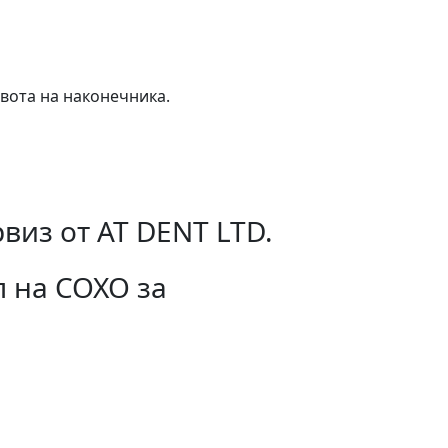
ивота на наконечника.
виз от AT DENT LTD.
л на COXO за