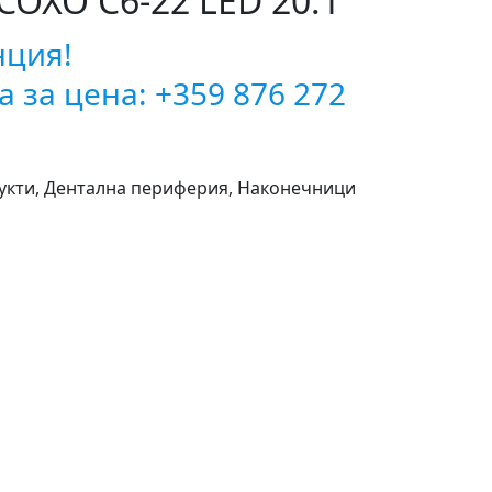
COXO C6-22 LED 20:1
нция!
а за цена: +359 876 272
укти
,
Дентална периферия
,
Наконечници