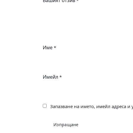
Вашият отзив
*
Име
*
Имейл
*
Запазване на името, имейл адреса и 