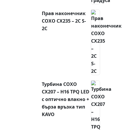
Прав наконечник
COXO CX235 – 2C S-
2C
Турбина COXO
CX207 – H16 TPQ LED
с оптично влакно +
бърза връзка тип
KAVO