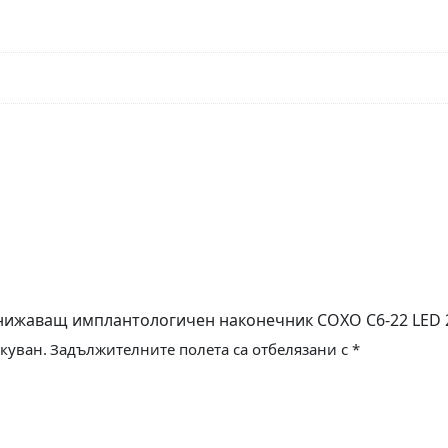
онижаващ имплантологичен наконечник COXO C6-22 LED 2
куван.
Задължителните полета са отбелязани с
*