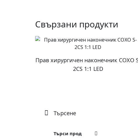
Свързани продукти
Прав хирургичен наконечник COXO S
2CS 1:1 LED
Търсене
Търсене
за: