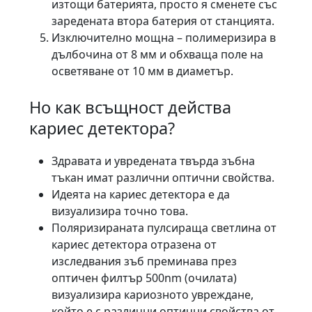
изтощи батерията, просто я сменете със
заредената втора батерия от станцията.
Изключително мощна – полимеризира в
дълбочина от 8 мм и обхваща поле на
осветяване от 10 мм в диаметър.
Но как всъщност действа
кариес детектора?
Здравата и увредената твърда зъбна
тъкан имат различни оптични свойства.
Идеята на кариес детектора е да
визуализира точно това.
Поляризираната пулсираща светлина от
кариес детектора отразена от
изследвания зъб преминава през
оптичен филтър 500nm (очилата)
визуализира кариозното увреждане,
който е с различни оптични свойства от