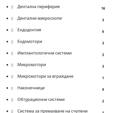
Дентална периферия
16
Дентални микроскопи
3
Ендодонтия
6
Ендомотори
3
Имплантологични системи
2
Микромотори
3
Микромотори за вграждане
1
Наконечници
9
Обтурационни системи
2
Система за премахване на счупени
1