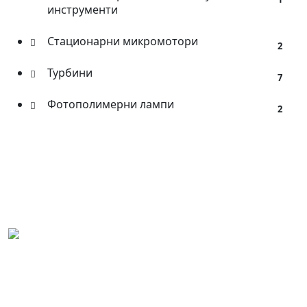
инструменти
Стационарни микромотори
2
Турбини
7
Фотополимерни лампи
2
COXO Bulgaria – АТ ДЕНТ ООД е фициален и
ексклузивен представител на дентални продукти
COXO за България.