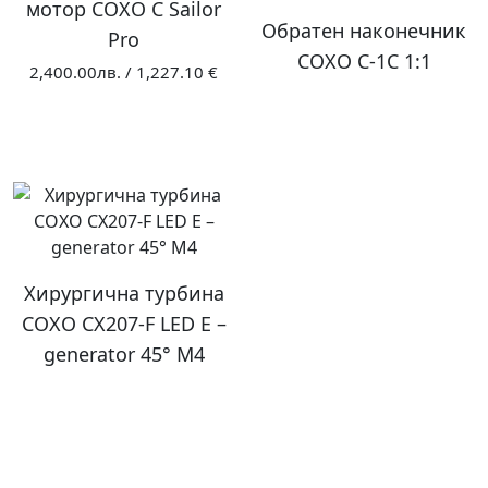
мотор COXO C Sailor
Обратен наконечник
Pro
COXO C-1C 1:1
2,400.00
лв.
/
1,227.10 €
Хирургична турбина
COXO CX207-F LED E –
generator 45° М4