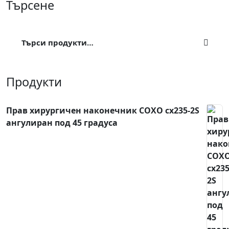
Търсене
Търсене
за:
Продукти
Прав хирургичен наконечник COXO cx235-2S
ангулиран под 45 градуса