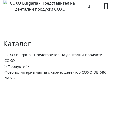
Skip
to
content
Каталог
COXO Bulgaria - Представител на дентални продукти
COXO
>
>
Продукти
Фотополимерна лампа с кариес детектор COXO DB 686
NANO