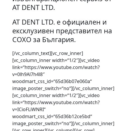
AT DENT LTD.
АТ DENT LTD. е официален и
ексклузивен представител на
COXO за България.
[/vc_column_text][vc_row_inner]
[vc_column_inner width=“1/2″][vc_video
link=“https://www.youtube.com/watch?
v=0lh9Al7h4l8″
woodmart_css_id=“65d36b07e060a“
image_poster_switch=“no“][/vc_column_inner]
[vc_column_inner width=“1/2″][vc_video
link=“https://www.youtube.com/watch?
v=ICioFLiWNRI“
woodmart_css_id=“65d36b12ce5bd“
image_poster_switch=“no“][/vc_column_inner]
[/vc_row_inner][/vc_column][/vc_row]