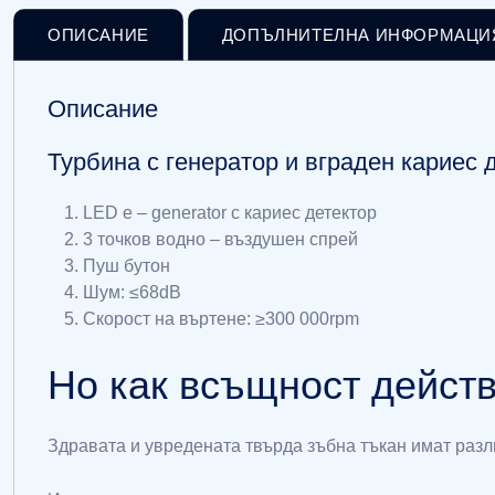
ОПИСАНИЕ
ДОПЪЛНИТЕЛНА ИНФОРМАЦИ
Описание
Турбина с генератор и вграден кариес 
LED e – generator с кариес детектор
3 точков водно – въздушен спрей
Пуш бутон
Шум: ≤68dB
Скорост на въртене: ≥300 000rpm
Но как всъщност действ
Здравата и увредената твърда зъбна тъкан имат разл