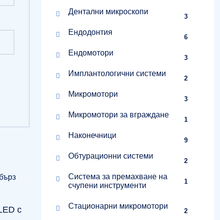
Дентални микроскопи
3
Ендодонтия
6
Ендомотори
3
Имплантологични системи
2
Микромотори
3
Микромотори за вграждане
1
Наконечници
9
Обтурационни системи
2
Система за премахване на
1
счупени инструменти
Стационарни микромотори
LED с
2