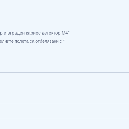
р и вграден кариес детектор М4”
елните полета са отбелязани с
*