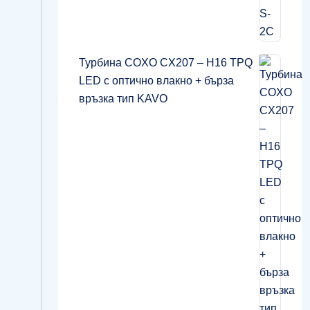
Турбина COXO CX207 – H16 TPQ
LED с оптично влакно + бърза
връзка тип KAVO