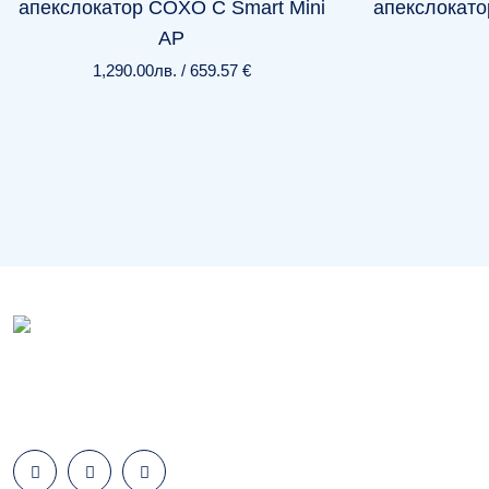
апекслокатор COXO C Smart Mini
апекслокато
AP
1,290.00
лв.
/
659.57 €
COXO Bulgaria – АТ ДЕНТ ООД е фициален и ексклузивен
представител на дентални продукти COXO за България.