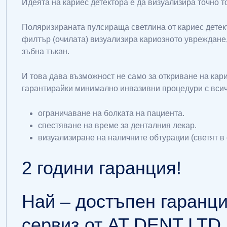
Идеята на кариес детектора е да визуализира точно т
Поляризираната пулсираща светлина от кариес детек
филтър (очилата) визуализира кариозното увреждане,
зъбна тъкан.
И това дава възможност не само за откриване на кар
гарантирайки минимално инвазивни процедури с всич
ограничаване на болката на пациента.
спестяване на време за денталния лекар.
визуализиране на наличните обтурации (светят в 
2 години гаранция!
Най – достъпен гаранц
сервиз от AT DENT LTD.