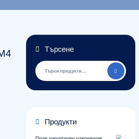
Търсене
 М4
Търсене
за:
Продукти
Прав хирургичен наконечник