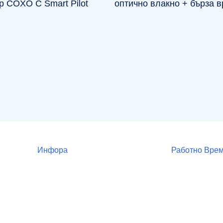
р COXO C Smart Pilot
оптично влакно + бърза в
Инфора
Работно Вре
За Нас
Понеделник - П
Продукти
Събота: 09.00 -
Оборудвай кабинет
Неделя: Почив
Стани наш партньор