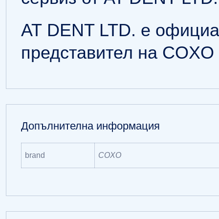
АТ DENT LTD. е официа
представител на COXO 
Допълнителна информация
brand
COXO