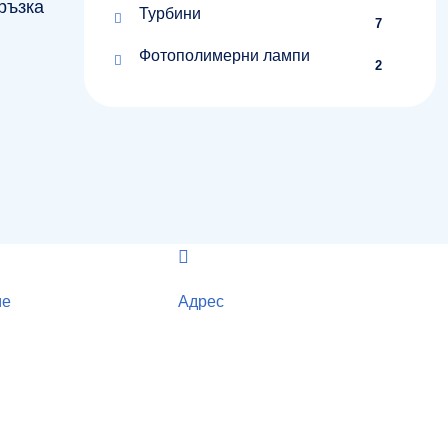
ръзка
Турбини
7
Фотополимерни лампи
2
ме
Адрес
ул. Петко Ю. Тодоров 2,
етък: 9.00 - 19.00
4000 Пловдив, България
 15.00
ен ден