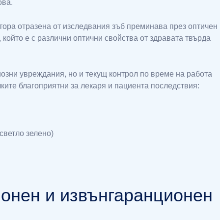
ова.
тора отразена от изследвания зъб преминава през оптичен
 който е с различни оптични свойства от здравата твърда
иозни увреждания, но и текущ контрол по време на работа
ките благоприятни за лекаря и пациента последствия:
светло зелено)
ионен и извънгаранционен